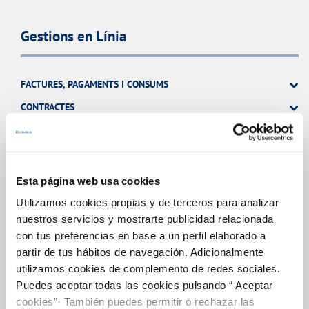
Gestions en Línia
FACTURES, PAGAMENTS I CONSUMS
CONTRACTES
MODIFICACIÓ DE DADES
INCIDÈNCIES
Esta página web usa cookies
ALTRES GESTIONS
Utilizamos cookies propias y de terceros para analizar
nuestros servicios y mostrarte publicidad relacionada
TOTES LES GESTIONS
con tus preferencias en base a un perfil elaborado a
partir de tus hábitos de navegación. Adicionalmente
utilizamos cookies de complemento de redes sociales.
El Teu Servei
Puedes aceptar todas las cookies pulsando “ Aceptar
cookies”· También puedes permitir o rechazar las