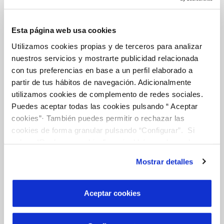
CONTRATOS
Esta página web usa cookies
MODIFICACIÓN DE DATOS
Utilizamos cookies propias y de terceros para analizar
nuestros servicios y mostrarte publicidad relacionada
INCIDENCIAS
con tus preferencias en base a un perfil elaborado a
partir de tus hábitos de navegación. Adicionalmente
utilizamos cookies de complemento de redes sociales.
OTRAS GESTIONES
Puedes aceptar todas las cookies pulsando “ Aceptar
cookies”· También puedes permitir o rechazar las
TODAS LAS GESTIONES
cookies de forma granular pulsando “Configurar”. Si
pulsas “Rechazar cookies”, equivaldrá a rechazar la
instalación de todas las cookies salvo las necesarias que
Mostrar detalles
son indispensables para que el sitio web funcione y que
Tu Servicio
por tanto no se pueden desactivar. Puedes consultar
más información en nuestra
Política de Cookies
Aceptar cookies
FACTURAS Y PRECIOS