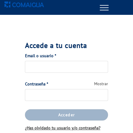
Menu
GESTIONES ONLINE
VER TODAS LAS GESTIONES
Accede a tu cuenta
TU SERVICIO
(Obligatorio)
Email o usuario
*
VER TODAS LAS GESTIONES
(Obligatorio)
Mostrar
Contraseña
*
TU AGUA
VER TODAS LAS GESTIONES
Acceder
CONÓCENOS
¿Has olvidado tu usuario y/o contraseña?