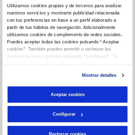
Utilizamos cookies propias y de terceros para analizar
FACTURAS, PAGOS Y CONSUMOS
nuestros servicios y mostrarte publicidad relacionada
CONTRATOS
con tus preferencias en base a un perfil elaborado a
MODIFICACIÓN DE DATOS
partir de tus hábitos de navegación. Adicionalmente
utilizamos cookies de complemento de redes sociales.
INCIDENCIAS
Puedes aceptar todas las cookies pulsando “ Aceptar
cookies”· También puedes permitir o rechazar las
OTRAS GESTIONES
cookies de forma granular pulsando “Configurar”. Si
pulsas “Rechazar cookies”, equivaldrá a rechazar la
TODAS LAS GESTIONES
instalación de todas las cookies salvo las necesarias que
Mostrar detalles
son indispensables para que el sitio web funcione y que
por tanto no se pueden desactivar. Puedes consultar
Tu Servicio
más información en nuestra
Política de Cookies
Aceptar cookies
FACTURAS Y PRECIOS
Configurar
ATENCIÓN AL CLIENTE
COMPROMISO DE SERVICIO
Rechazar cookies