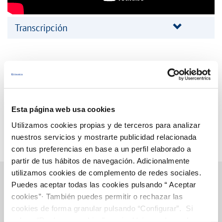
Transcripción
Esta página web usa cookies
Utilizamos cookies propias y de terceros para analizar
nuestros servicios y mostrarte publicidad relacionada
con tus preferencias en base a un perfil elaborado a
partir de tus hábitos de navegación. Adicionalmente
utilizamos cookies de complemento de redes sociales.
Puedes aceptar todas las cookies pulsando “ Aceptar
cookies”· También puedes permitir o rechazar las
Gestiones Online
cookies de forma granular pulsando “Configurar”. Si
pulsas “Rechazar cookies”, equivaldrá a rechazar la