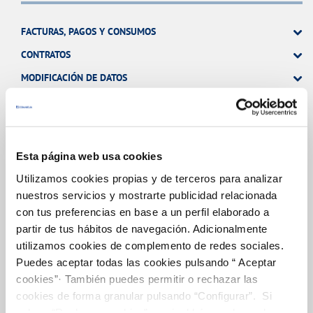
FACTURAS, PAGOS Y CONSUMOS
CONTRATOS
MODIFICACIÓN DE DATOS
INCIDENCIAS
OTRAS GESTIONES
Esta página web usa cookies
TODAS LAS GESTIONES
Utilizamos cookies propias y de terceros para analizar
nuestros servicios y mostrarte publicidad relacionada
con tus preferencias en base a un perfil elaborado a
Tu Servicio
partir de tus hábitos de navegación. Adicionalmente
utilizamos cookies de complemento de redes sociales.
Puedes aceptar todas las cookies pulsando “ Aceptar
FACTURAS Y PRECIOS
cookies”· También puedes permitir o rechazar las
cookies de forma granular pulsando “Configurar”. Si
ATENCIÓN AL CLIENTE
pulsas “Rechazar cookies”, equivaldrá a rechazar la