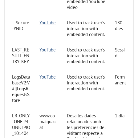
embedded YouTube
video
__Secure
YouTube
Used to track user’s
180
-YNID
interaction with
dies
embedded content.
LAST_RE
YouTube
Used to track user’s
Sessi
SULT_EN
interaction with
ó
TRY_KEY
embedded content.
LogsData
YouTube
Used to track user’s
Perm
baseV2:V
interaction with
anent
#||LogsR
embedded content.
equestsS
tore
LR_ONLY
www.co
Desa les dades
1 dia
_ONE_M
maigua.c
relacionades amb
UNICIPIO
at
les preferències del
_101404
visitant respecte a