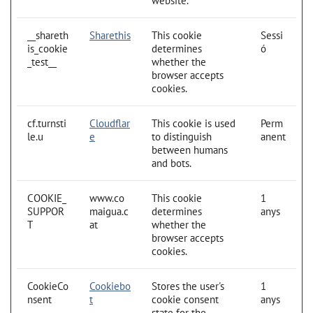
website.
__shareth
Sharethis
This cookie
Sessi
is_cookie
determines
ó
_test__
whether the
browser accepts
cookies.
cf.turnsti
Cloudflar
This cookie is used
Perm
le.u
e
to distinguish
anent
between humans
and bots.
COOKIE_
www.co
This cookie
1
SUPPOR
maigua.c
determines
anys
T
at
whether the
browser accepts
cookies.
CookieCo
Cookiebo
Stores the user's
1
nsent
t
cookie consent
anys
state for the