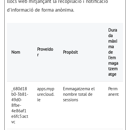
llocs web mitjançant la recopilació i notificació
d'informació de forma anònima.
Dura
da
màxi
ma
Proveïdo
Nom
Propòsit
de
r
l'em
maga
tzem
atge
_680d18
apps.myp
Emmagatzema el
Perm
b0-3b81-
urecloud.
nombre total de
anent
49d0-
ie
sessions
8fbe-
4e86af1
e6fc5:act
vc