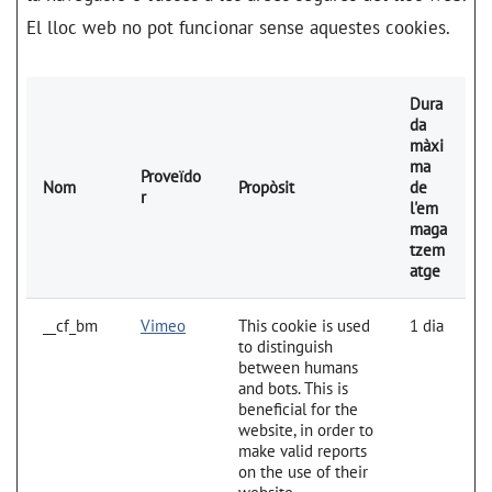
El lloc web no pot funcionar sense aquestes cookies.
Dura
da
màxi
ma
Proveïdo
Nom
Propòsit
de
r
l'em
maga
tzem
atge
__cf_bm
Vimeo
This cookie is used
1 dia
to distinguish
between humans
and bots. This is
beneficial for the
website, in order to
make valid reports
on the use of their