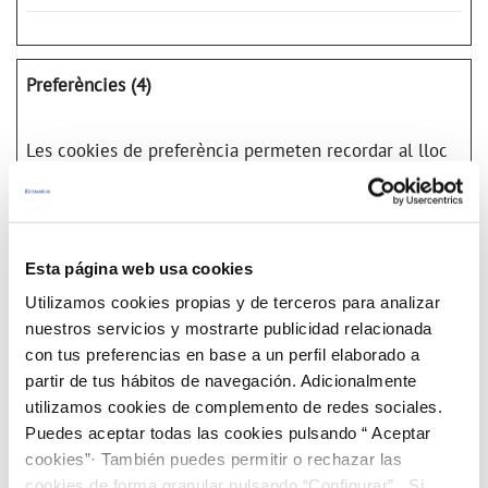
Preferències (4)
Les cookies de preferència permeten recordar al lloc
web tota aquella informació relacionada amb la forma
en la que canvia; la manera en què es comporta la
pàgina web o el seu aspecte, com ara l’idioma o la
Esta página web usa cookies
regió on es troba.
Utilizamos cookies propias y de terceros para analizar
nuestros servicios y mostrarte publicidad relacionada
con tus preferencias en base a un perfil elaborado a
Dura
da
partir de tus hábitos de navegación. Adicionalmente
màxi
utilizamos cookies de complemento de redes sociales.
ma
Proveïdo
Puedes aceptar todas las cookies pulsando “ Aceptar
Nom
Propòsit
de
r
cookies”· También puedes permitir o rechazar las
l'em
maga
cookies de forma granular pulsando “Configurar”. Si