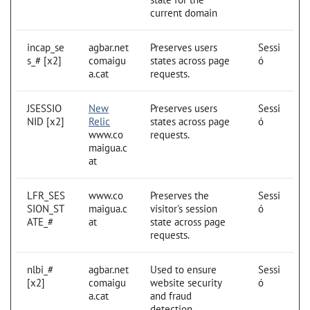
current domain
incap_se
agbar.net
Preserves users
Sessi
s_# [x2]
comaigu
states across page
ó
a.cat
requests.
JSESSIO
New
Preserves users
Sessi
NID [x2]
Relic
states across page
ó
www.co
requests.
maigua.c
at
LFR_SES
www.co
Preserves the
Sessi
SION_ST
maigua.c
visitor's session
ó
ATE_#
at
state across page
requests.
nlbi_#
agbar.net
Used to ensure
Sessi
[x2]
comaigu
website security
ó
a.cat
and fraud
detection.