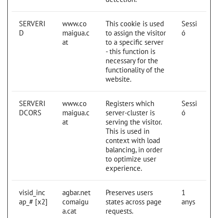
SERVERI
www.co
This cookie is used
Sessi
D
maigua.c
to assign the visitor
ó
at
to a specific server
- this function is
necessary for the
functionality of the
website.
SERVERI
www.co
Registers which
Sessi
DCORS
maigua.c
server-cluster is
ó
at
serving the visitor.
This is used in
context with load
balancing, in order
to optimize user
experience.
visid_inc
agbar.net
Preserves users
1
ap_# [x2]
comaigu
states across page
anys
a.cat
requests.