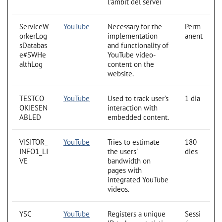
l’àmbit del servei
ServiceW
YouTube
Necessary for the
Perm
orkerLog
implementation
anent
sDatabas
and functionality of
e#SWHe
YouTube video-
althLog
content on the
website.
TESTCO
YouTube
Used to track user’s
1 dia
OKIESEN
interaction with
ABLED
embedded content.
VISITOR_
YouTube
Tries to estimate
180
INFO1_LI
the users'
dies
VE
bandwidth on
pages with
integrated YouTube
videos.
YSC
YouTube
Registers a unique
Sessi