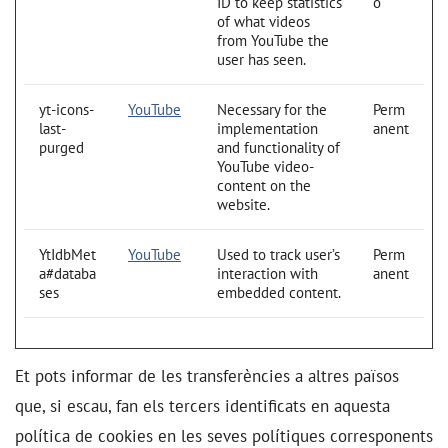
ID to keep statistics
ó
of what videos
from YouTube the
user has seen.
yt-icons-
YouTube
Necessary for the
Perm
last-
implementation
anent
purged
and functionality of
YouTube video-
content on the
website.
YtIdbMet
YouTube
Used to track user’s
Perm
a#databa
interaction with
anent
ses
embedded content.
Et pots informar de les transferències a altres països
que, si escau, fan els tercers identificats en aquesta
política de cookies en les seves polítiques corresponents