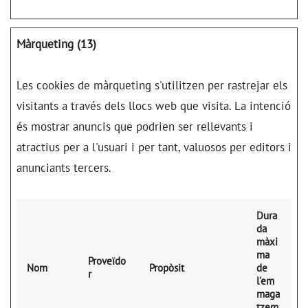
Màrqueting (13)
Les cookies de màrqueting s'utilitzen per rastrejar els
visitants a través dels llocs web que visita. La intenció
és mostrar anuncis que podrien ser rellevants i
atractius per a l'usuari i per tant, valuosos per editors i
anunciants tercers.
Dura
da
màxi
ma
Proveïdo
Nom
Propòsit
de
r
l'em
maga
tzem