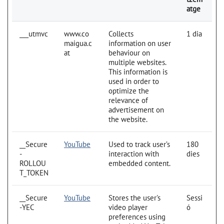
atge
___utmvc
www.co
Collects
1 dia
maigua.c
information on user
at
behaviour on
multiple websites.
This information is
used in order to
optimize the
relevance of
advertisement on
the website.
__Secure
YouTube
Used to track user’s
180
-
interaction with
dies
ROLLOU
embedded content.
T_TOKEN
__Secure
YouTube
Stores the user's
Sessi
-YEC
video player
ó
preferences using