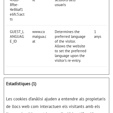
8fbe-
usuaris
4e86af1
e6fc5:act
ts
GUEST_L
www.co
Determines the
1
ANGUAG
maigua.c
preferred language
anys
E_ID
at
of the visitor.
Allows the website
to set the preferred
language upon the
visitor's re-entry.
Estadístiques (1)
Les cookies d’anàlisi ajuden a entendre als propietaris
de llocs web com interactuen els visitants amb els