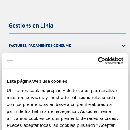
Gestions en Línia
FACTURES, PAGAMENTS I CONSUMS
CONTRACTES
MODIFICACIÓ DE DADES
INCIDÈNCIES
Esta página web usa cookies
Utilizamos cookies propias y de terceros para analizar
ALTRES GESTIONS
nuestros servicios y mostrarte publicidad relacionada
TOTES LES GESTIONS
con tus preferencias en base a un perfil elaborado a
partir de tus hábitos de navegación. Adicionalmente
utilizamos cookies de complemento de redes sociales.
Puedes aceptar todas las cookies pulsando “ Aceptar
El Teu Servei