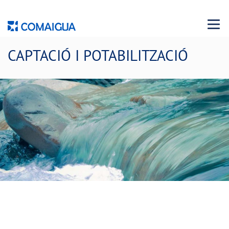
Menu 
CAPTACIÓ I POTABILITZACIÓ
L'origen de l'aigua