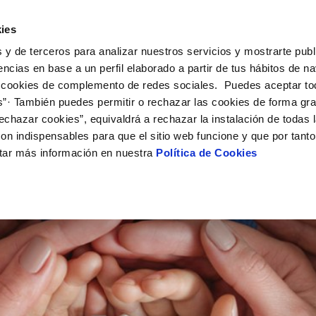
ES
CA
Actual
ies
 y de terceros para analizar nuestros servicios y mostrarte publ
El Teu Servei
La Teva Aigua
Coneix-nos
El
encias en base a un perfil elaborado a partir de tus hábitos de n
 cookies de complemento de redes sociales. Puedes aceptar to
s”· También puedes permitir o rechazar las cookies de forma gr
 AL CLIENT
AT
NTRACTES
COMPROMÍS DE SERVEI
CURA DE L'AIGUA
PERFIL DEL CONTRACTANT
MODIFICACIÓ DE DADES
E CONDUCTA
echazar cookies”, equivaldrá a rechazar la instalación de todas 
e contacte
de la qualitat de l’aigua
vi titular
Carta de compromisos
Consells d’estalvi
Plataforma de contractació del s
Actualitzar dades bancàries
 de gestió i certificats
on indispensables para que el sitio web funcione y que por tant
públic
rtes
a subministrament
Customer Counsel (Defensa del c
Actualitzar dades de domicil
ó
tar más información en nuestra
Política de Cookies
'interès
xa de subministrament
Normativa del servei
Actualitzar dades personals
via
·licitud de connexió
Junta d’Arbitratge
'obres i afectacions
umentació contractació
ció de fuita interior
VEURE TOTES LES GESTIONS