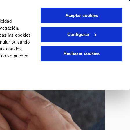
itat
Ajuda
Contacta'ns
Aceptar cookies
icidad
Àrea de clients
 Nostre Compromís
avegación.
Configurar
das las cookies
anular pulsando
PORTAL DE TRANSPARÈNCIA
INCIDÈNCIES
las cookies
ector
Comunica anomalies o possibles
Rechazar cookies
o no se pueden
fraus
lient)
i
Reclamacions