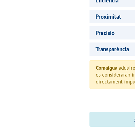
Eficiència
Proximitat
Precisió
Transparència
Comaigua
adquirei
es consideraran i
directament imput