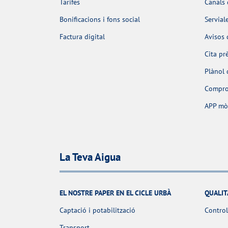
Tarifes
Canals 
Bonificacions i fons social
Servial
Factura digital
Avisos 
Cita pr
Plànol 
Comprov
APP mò
La Teva Aigua
EL NOSTRE PAPER EN EL CICLE URBÀ
QUALIT
Captació i potabilització
Control
Transport