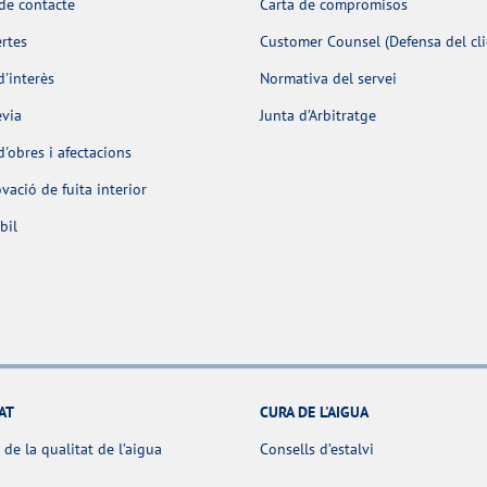
de contacte
Carta de compromisos
ertes
Customer Counsel (Defensa del cli
d'interès
Normativa del servei
èvia
Junta d’Arbitratge
d'obres i afectacions
ació de fuita interior
bil
AT
CURA DE L'AIGUA
 de la qualitat de l’aigua
Consells d’estalvi