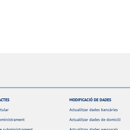
ACTES
MODIFICACIÓ DE DADES
itular
Actualitzar dades bancàries
bministrament
Actualitzar dades de domicili
de subministrament
Actualitzar dades personals