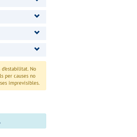
d’estabilitat. No
ls per causes no
ses imprevisibles.
.