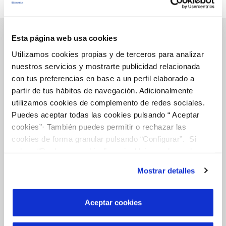
Esta página web usa cookies
Utilizamos cookies propias y de terceros para analizar
Gestions en Línia
nuestros servicios y mostrarte publicidad relacionada
con tus preferencias en base a un perfil elaborado a
partir de tus hábitos de navegación. Adicionalmente
FACTURES, PAGAMENTS I CONSUMS
utilizamos cookies de complemento de redes sociales.
Puedes aceptar todas las cookies pulsando “ Aceptar
CONTRACTES
cookies”· También puedes permitir o rechazar las
MODIFICACIÓ DE DADES
cookies de forma granular pulsando “Configurar”. Si
INCIDÈNCIES
pulsas “Rechazar cookies”, equivaldrá a rechazar la
instalación de todas las cookies salvo las necesarias que
Mostrar detalles
son indispensables para que el sitio web funcione y que
ALTRES GESTIONS
por tanto no se pueden desactivar. Puedes consultar
TOTES LES GESTIONS
más información en nuestra
Política de Cookies
Aceptar cookies