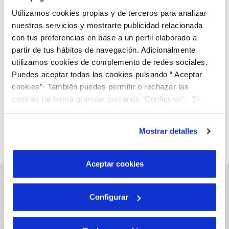
Per correu postal (escriviu CONFIDENCIAL a
Utilizamos cookies propias y de terceros para analizar
nuestros servicios y mostrarte publicidad relacionada
l’assumpte): Carrer Raval de Gracia, 38 - 43850
con tus preferencias en base a un perfil elaborado a
Cambrils
partir de tus hábitos de navegación. Adicionalmente
utilizamos cookies de complemento de redes sociales.
Puedes aceptar todas las cookies pulsando “ Aceptar
cookies”· También puedes permitir o rechazar las
cookies de forma granular pulsando “Configurar”. Si
pulsas “Rechazar cookies”, equivaldrá a rechazar la
instalación de todas las cookies salvo las necesarias que
Mostrar detalles
son indispensables para que el sitio web funcione y que
por tanto no se pueden desactivar. Puedes consultar
más información en nuestra
Política de Cookies
Aceptar cookies
Configurar
Gestions en Línia