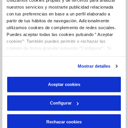
Utilizamos cookies propias y de terceros para analizar
CONTRACTES
nuestros servicios y mostrarte publicidad relacionada
con tus preferencias en base a un perfil elaborado a
MODIFICACIÓ DE DADES
partir de tus hábitos de navegación. Adicionalmente
INCIDÈNCIES
utilizamos cookies de complemento de redes sociales.
Puedes aceptar todas las cookies pulsando “ Aceptar
cookies”· También puedes permitir o rechazar las
ALTRES GESTIONS
cookies de forma granular pulsando “Configurar”. Si
TOTES LES GESTIONS
pulsas “Rechazar cookies”, equivaldrá a rechazar la
instalación de todas las cookies salvo las necesarias que
Mostrar detalles
son indispensables para que el sitio web funcione y que
El Teu Servei
por tanto no se pueden desactivar. Puedes consultar
más información en nuestra
Política de Cookies
Aceptar cookies
FACTURES I PREUS
Configurar
ATENCIÓ AL CLIENT
COMPROMÍS DE SERVEI
Rechazar cookies