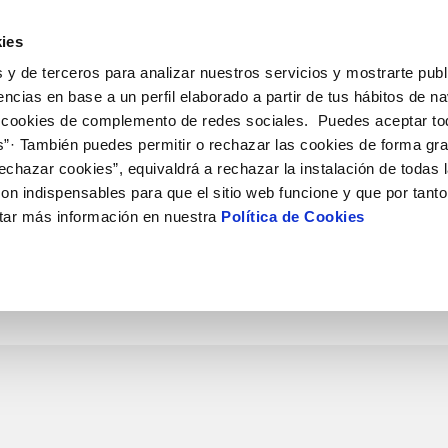
ES
CA
Actual
ies
 y de terceros para analizar nuestros servicios y mostrarte publ
El Teu Servei
La Teva Aigua
Coneix-nos
El
encias en base a un perfil elaborado a partir de tus hábitos de n
 cookies de complemento de redes sociales. Puedes aceptar to
s”· También puedes permitir o rechazar las cookies de forma gr
 AL CLIENT
AT
NTRACTES
COMPROMÍS DE SERVEI
CURA DE L'AIGUA
PERFIL DEL CONTRACTANT
MODIFICACIÓ DE DADES
E CONDUCTA
echazar cookies”, equivaldrá a rechazar la instalación de todas 
e contacte
de la qualitat de l’aigua
vi titular
Carta de compromisos
Consells d’estalvi
Plataforma de contractació del s
Actualitzar dades bancàries
 de gestió i certificats
on indispensables para que el sitio web funcione y que por tant
públic
rtes
a subministrament
Customer Counsel (Defensa del c
Actualitzar dades de domicil
ó
tar más información en nuestra
Política de Cookies
'interès
xa de subministrament
Normativa del servei
Actualitzar dades personals
via
·licitud de connexió
Junta d’Arbitratge
'obres i afectacions
umentació contractació
ció de fuita interior
VEURE TOTES LES GESTIONS