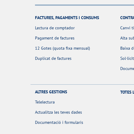
FACTURES, PAGAMENTS I CONSUMS
CONTR
Lectura de comptador
Canvi t
Pagament de factures
Alta su
12 Gotes (quota fixa mensual)
Baixa 
Duplicat de factures
Sol·lic
Docume
ALTRES GESTIONS
TOTES 
Telelectura
Actualitza les teves dades
Documentació i formularis