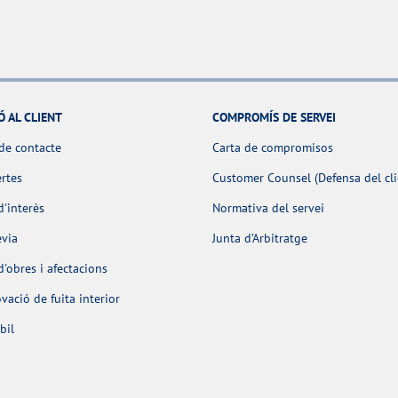
Ó AL CLIENT
COMPROMÍS DE SERVEI
de contacte
Carta de compromisos
ertes
Customer Counsel (Defensa del cli
d'interès
Normativa del servei
èvia
Junta d’Arbitratge
d'obres i afectacions
ació de fuita interior
bil