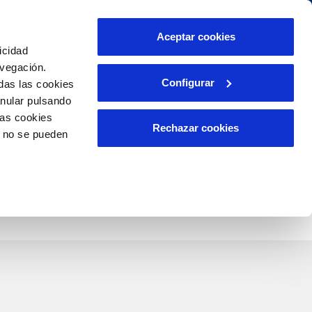
itat
Ajuda
Contacta'ns
Aceptar cookies
icidad
Àrea de clients
 Nostre Compromís
avegación.
Configurar
das las cookies
anular pulsando
PORTAL DE TRANSPARÈNCIA
INCIDÈNCIES
las cookies
ector
Comunica anomalies o possibles
Rechazar cookies
o no se pueden
fraus
lient)
i
Reclamacions