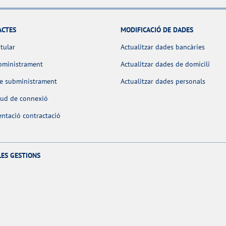
ACTES
MODIFICACIÓ DE DADES
itular
Actualitzar dades bancàries
bministrament
Actualitzar dades de domicili
de subministrament
Actualitzar dades personals
itud de connexió
ntació contractació
LES GESTIONS