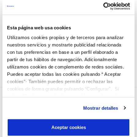
Separa y recicla!
Ayúdanos a reciclar residuos mientras te diviertes
atrapando bolitas de una piscina con agua en
Esta página web usa cookies
movimiento!
Utilizamos cookies propias y de terceros para analizar
nuestros servicios y mostrarte publicidad relacionada
con tus preferencias en base a un perfil elaborado a
Castillo hinchable Circus. Ven y llévate un globo de
partir de tus hábitos de navegación. Adicionalmente
regalo!
utilizamos cookies de complemento de redes sociales.
Puedes aceptar todas las cookies pulsando “ Aceptar
cookies”· También puedes permitir o rechazar las
cookies de forma granular pulsando “Configurar”. Si
pulsas “Rechazar cookies”, equivaldrá a rechazar la
instalación de todas las cookies salvo las necesarias que
Mostrar detalles
son indispensables para que el sitio web funcione y que
por tanto no se pueden desactivar. Puedes consultar
más información en nuestra
Política de Cookies
Aceptar cookies