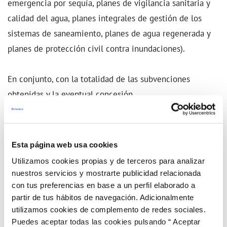
emergencia por sequía, planes de vigilancia sanitaria y
calidad del agua, planes integrales de gestión de los
sistemas de saneamiento, planes de agua regenerada y
planes de protección civil contra inundaciones).
En conjunto, con la totalidad de las subvenciones
obtenidas y la eventual concesión
del PERTE, Comaigua podrá ampliar, hasta el 65% de
media, el parque de contadores dotados con el sistema
de telemedida y tener la totalidad de las redes
Esta página web usa cookies
controladas en sectores hidráulicos para analizar las
Utilizamos cookies propias y de terceros para analizar
pérdidas en detalle. Se prevé, así, una mejora del agua
nuestros servicios y mostrarte publicidad relacionada
no registrada del 2,2%, el que supondrá un ahorro de
con tus preferencias en base a un perfil elaborado a
partir de tus hábitos de navegación. Adicionalmente
agua de 188.000 metros cúbicos anuales. También se
utilizamos cookies de complemento de redes sociales.
llevará a cabo la modelización hidráulica de las
Puedes aceptar todas las cookies pulsando “ Aceptar