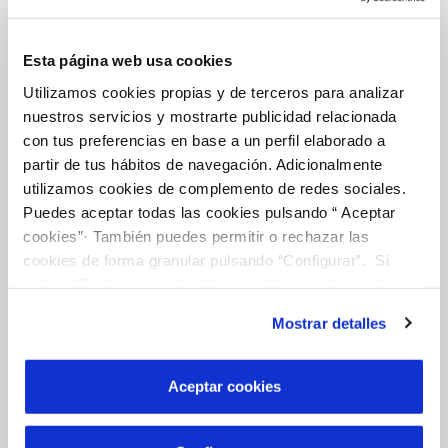
CONTRATOS
Esta página web usa cookies
MODIFICACIÓN DE DATOS
Utilizamos cookies propias y de terceros para analizar
nuestros servicios y mostrarte publicidad relacionada
INCIDENCIAS
con tus preferencias en base a un perfil elaborado a
partir de tus hábitos de navegación. Adicionalmente
utilizamos cookies de complemento de redes sociales.
OTRAS GESTIONES
Puedes aceptar todas las cookies pulsando “ Aceptar
cookies”· También puedes permitir o rechazar las
TODAS LAS GESTIONES
cookies de forma granular pulsando “Configurar”. Si
pulsas “Rechazar cookies”, equivaldrá a rechazar la
instalación de todas las cookies salvo las necesarias que
Mostrar detalles
son indispensables para que el sitio web funcione y que
Tu Servicio
por tanto no se pueden desactivar. Puedes consultar
más información en nuestra
Política de Cookies
Aceptar cookies
FACTURAS Y PRECIOS