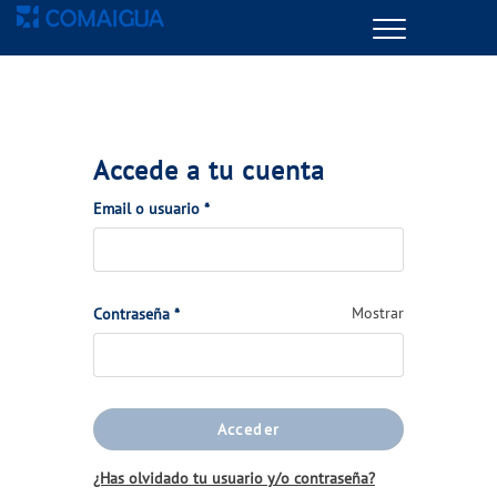
Menu
GESTIONES ONLINE
VER TODAS LAS GESTIONES
Accede a tu cuenta
TU SERVICIO
(Obligatorio)
Email o usuario
*
VER TODAS LAS GESTIONES
(Obligatorio)
Mostrar
Contraseña
*
TU AGUA
VER TODAS LAS GESTIONES
Acceder
CONÓCENOS
¿Has olvidado tu usuario y/o contraseña?